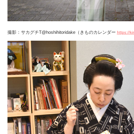
撮影：サカグチT@hoshihitoridake（きものカレンダー
https://