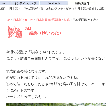
.com
facebook
オンラインストア
加納楽屋口
屋口 -- 日本髪マニアの店長が（有）加納のアクティビティや日本髪の話題をお届
Top
>
日本髪あれこれ
>
日本髪図鑑(髪型別)
>
結綿
> 日本髪図鑑 244 結綿
244
結綿（ゆいわた）
今週の髪型は「結綿（ゆいわた）」。
つぶし？結綿？毎回悩むんですが、つぶしほどいちが長くない
平成最後の髷になります。
何が変わるわけではなけれど感慨深いですね。
初めて結ったもらったときの結綿は鹿の子を掛けてモキュモキ
くに来たものです。
ハナミズキの簪を添えて。