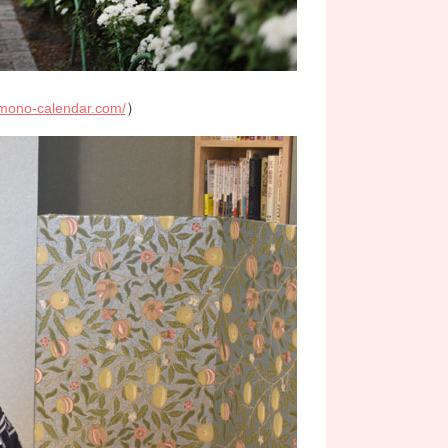
）
kimono-calendar.com/