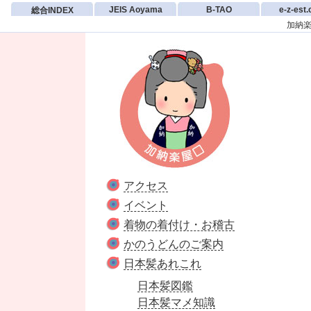
JEIS Aoyama
B-TAO
e-z-est
総合INDEX
加納楽
アクセス
イベント
着物の着付け・お稽古
かのうどんのご案内
日本髪あれこれ
日本髪図鑑
日本髪マメ知識